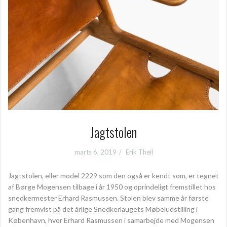
Jagtstolen
marts 6, 2019
Erik Theil
Jagtstolen, eller model 2229 som den også er kendt som, er tegnet
af Børge Mogensen tilbage i år 1950 og oprindeligt fremstillet hos
snedkermester Erhard Rasmussen. Stolen blev samme år første
gang fremvist på det årlige Snedkerlaugets Møbeludstilling i
København, hvor Erhard Rasmussen i samarbejde med Mogensen