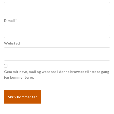
a
t
i
E-mail
*
o
n
Websted
Gem mit navn, mail og websted i denne browser til næste gang
jeg kommenterer.