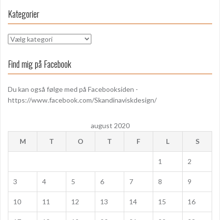
Kategorier
K
a
t
Find mig på Facebook
e
g
Du kan også følge med på Facebooksiden -
o
https://www.facebook.com/Skandinaviskdesign/
r
i
e
august 2020
r
M
T
O
T
F
L
S
1
2
3
4
5
6
7
8
9
10
11
12
13
14
15
16