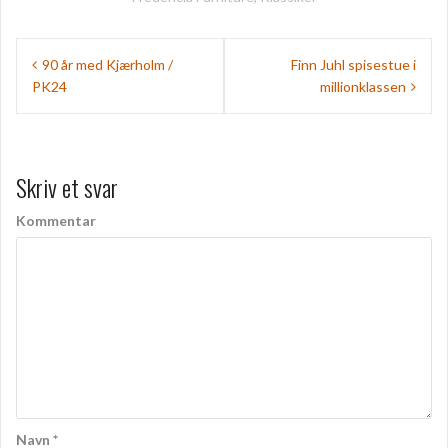
I
90 år med Kjærholm /
Finn Juhl spisestue i
PK24
millionklassen
n
d
l
Skriv et svar
æ
Kommentar
g
s
n
a
v
i
g
Navn
*