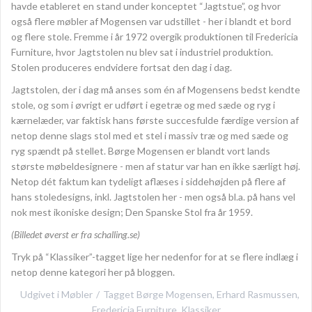
havde etableret en stand under konceptet “Jagtstue”, og hvor
også flere møbler af Mogensen var udstillet - her i blandt et bord
og flere stole. Fremme i år 1972 overgik produktionen til Fredericia
Furniture, hvor Jagtstolen nu blev sat i industriel produktion.
Stolen produceres endvidere fortsat den dag i dag.
Jagtstolen, der i dag må anses som én af Mogensens bedst kendte
stole, og som i øvrigt er udført i egetræ og med sæde og ryg i
kærnelæder, var faktisk hans første succesfulde færdige version af
netop denne slags stol med et stel i massiv træ og med sæde og
ryg spændt på stellet. Børge Mogensen er blandt vort lands
største møbeldesignere - men af statur var han en ikke særligt høj.
Netop dét faktum kan tydeligt aflæses i siddehøjden på flere af
hans stoledesigns, inkl. Jagtstolen her - men også bl.a. på hans vel
nok mest ikoniske design; Den Spanske Stol fra år 1959.
(Billedet øverst er fra schalling.se)
Tryk på “Klassiker”-tagget lige her nedenfor for at se flere indlæg i
netop denne kategori her på bloggen.
Udgivet i
Møbler
Tagget
Børge Mogensen
,
Erhard Rasmussen
,
Fredericia Furniture
,
Klassiker