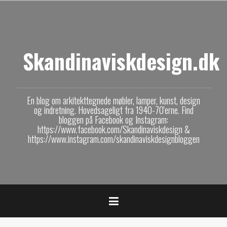
V
i
d
e
Skandinaviskdesign.dk
r
e
t
i
l
En blog om arkitekttegnede møbler, lamper, kunst, design
i
og indretning. Hovedsageligt fra 1940-70'erne. Find
n
bloggen på Facebook og Instagram:
https://www.facebook.com/Skandinaviskdesign &
d
https://www.instagram.com/skandinaviskdesignbloggen
h
o
l
d