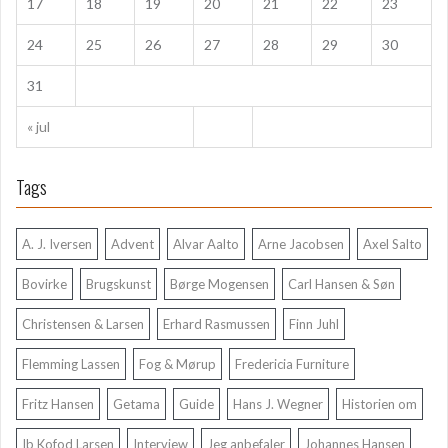
17
18
19
20
21
22
23
24
25
26
27
28
29
30
31
« jul
Tags
A. J. Iversen
Advent
Alvar Aalto
Arne Jacobsen
Axel Salto
Bovirke
Brugskunst
Børge Mogensen
Carl Hansen & Søn
Christensen & Larsen
Erhard Rasmussen
Finn Juhl
Flemming Lassen
Fog & Mørup
Fredericia Furniture
Fritz Hansen
Getama
Guide
Hans J. Wegner
Historien om
Ib Kofod Larsen
Interview
Jeg anbefaler
Johannes Hansen