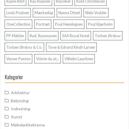
Kaare Klint
Kay Bojesen
Klassiker
Kold Christensen
Louis Poulsen
Mærkedag
Nanna Ditzel
Niels Vodder
OneCollection
Portræt
Poul Henningsen
Poul Kjærholm
PP Møbler
Rud. Rasmussen
SAS Royal Hotel
Torben Ørskov
Torben Ørskov & Co.
Tove & Edvard Kindt-Larsen
Verner Panton
Vidste du at...
Vilhelm Lauritzen
Kategorier
Arkitektur
Belysning
Indretning
Kunst
Møbelarkitekterne