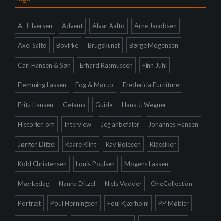
f
t
A. J. Iversen
Advent
Alvar Aalto
Arne Jacobsen
e
r
Axel Salto
Bovirke
Brugskunst
Børge Mogensen
:
Carl Hansen & Søn
Erhard Rasmussen
Finn Juhl
Flemming Lassen
Fog & Mørup
Fredericia Furniture
Fritz Hansen
Getama
Guide
Hans J. Wegner
Historien om
Interview
Jeg anbefaler
Johannes Hansen
Jørgen Ditzel
Kaare Klint
Kay Bojesen
Klassiker
Kold Christensen
Louis Poulsen
Mogens Lassen
Mærkedag
Nanna Ditzel
Niels Vodder
OneCollection
Portræt
Poul Henningsen
Poul Kjærholm
PP Møbler