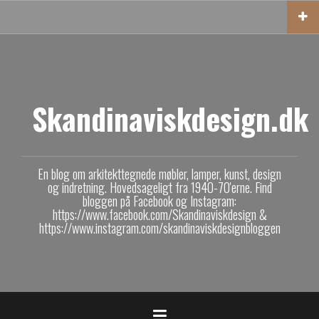
V
i
d
e
r
e
t
Skandinaviskdesign.dk
i
l
i
n
En blog om arkitekttegnede møbler, lamper, kunst, design
d
og indretning. Hovedsageligt fra 1940-70'erne. Find
h
bloggen på Facebook og Instagram:
o
https://www.facebook.com/Skandinaviskdesign &
https://www.instagram.com/skandinaviskdesignbloggen
l
d