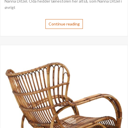
Nanna Ditzel. Oda hedder lænestolen her altså, som Nanna Ditzel i
øvrigt
Continue reading