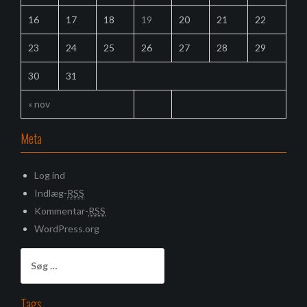
16
17
18
19
20
21
22
23
24
25
26
27
28
29
30
31
« nov
Meta
Log ind
Indlæg-
RSS
Kommentar-
RSS
WordPress.org
S
ø
g
e
Tags